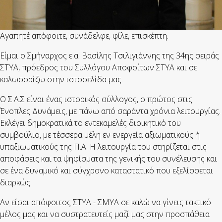
Αγαπητέ απόφοιτε, συνάδελφε, φίλε, επισκέπτη.
Είμαι ο Σμήναρχος ε.α. Βασίλης Τσιλιγιάννης της 34ης σειράς
ΣΤΥΑ, πρόεδρος του Συλλόγου Αποφοίτων ΣΤΥΑ και σε
καλωσορίζω στην ιστοσελίδα μας.
Ο Σ.Α.Σ είναι ένας ιστορικός σύλλογος, ο πρώτος στις
Ένοπλες Δυνάμεις, με πάνω από σαράντα χρόνια λειτουργίας.
Εκλέγει δημοκρατικά το εντεκαμελές διοικητικό του
συμβούλιο, με τέσσερα μέλη εν ενεργεία αξιωματικούς ή
υπαξιωματικούς της Π.Α. Η λειτουργία του στηρίζεται στις
αποφάσεις και τα ψηφίσματα της γενικής του συνέλευσης και
σε ένα δυναμικό και σύγχρονο καταστατικό που εξελίσσεται
διαρκώς.
Αν είσαι απόφοιτος ΣΤΥΑ - ΣΜΥΑ σε καλώ να γίνεις τακτικό
μέλος μας και να συστρατευτείς μαζί μας στην προσπάθεια