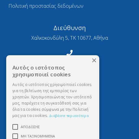
Πολιτική προστασίας δεδομένων
Διεύθυνση
Χαλκοκονδύλη 5, ΤΚ 10677, Αθήνα
×
Τηλέφωνο
Αυτός ο ιστότοπος
2103634377
χρησιμοποιεί cookies
Αυτός ο ιστότοπος χρησιμοποιεί cookies
για τη βελτίωση της εμπειρίας των
Email
χρηστών. Χρησιμοποιώντας τον ιστότοπό
sas@sastya.gr
μας, παρέχετε τη συγκατάθεσή σας για
όλα τα cookies σύμφωνα με την Πολιτική
μας για τα cookies.
Διαβάστε περισσότερα
Ώρες Γραφείων
ΑΠΌΔΟΣΗΣ
Δευ. - Παρ. / 10:00 - 13:00
ΜΗ ΤΑΞΙΝΟΜΗΜΈΝΑ