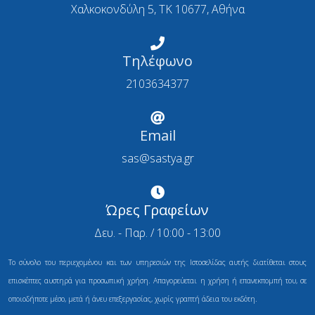
Χαλκοκονδύλη 5, ΤΚ 10677, Αθήνα
Τηλέφωνο
2103634377
Email
sas@sastya.gr
Ώρες Γραφείων
Δευ. - Παρ. / 10:00 - 13:00
Το σύνολο του περιεχομένου και των υπηρεσιών της Ιστοσελίδας αυτής διατίθεται στους
επισκέπτες αυστηρά για προσωπική χρήση. Απαγορεύεται η χρήση ή επανεκπομπή του, σε
οποιοδήποτε μέσο, μετά ή άνευ επεξεργασίας, χωρίς γραπτή άδεια του εκδότη.