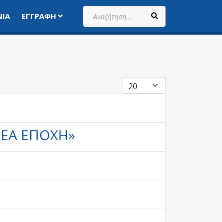
Αναζήτηση...
ΝΊΑ
ΕΓΓΡΑΦΉ
ΕΜΦΆΝΙΣΗ #
ΈΑ ΕΠΟΧΉ»