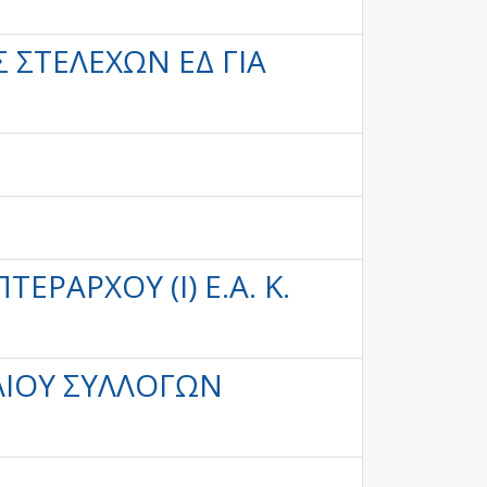
ΣΤΕΛΕΧΏΝ ΕΔ ΓΙΑ
ΡΆΡΧΟΥ (Ι) Ε.Α. Κ.
ΛΊΟΥ ΣΥΛΛΌΓΩΝ