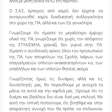
αλλά με μέση ηλικία τα 62 έτη περίπου.
Ο Σ.Α.Σ, έμπειρος από καιρό, δεν έρχεται να
ανταγωνισθεί καμία διεκδικητική συλλογικότητα
στο χώρο της ΠΑ, αλλά και των ΕΔ γενικότερα.
Γνωρίζουμε ότι είμαστε το μεγαλύτερο έμψυχο
υλικό της ΠΑ, γνωρίζουμε ότι χωρίς τον απόφοιτο
της ΣΤΥΑ/ΣΜΥΑ, γρανάζι δεν γυρνά στην ΠΑ.
Είμαστε ο συνδετικός κρίκος όλου του προσωπικού
της ΠΑ, των αποφοίτων της Σχολής Ικάρων, των
επαγγελματιών οπλιτών-ανακαταταγέντων κ.α., των
υπαλλήλων και των οπλιτών θητείας ακόμα.
Γνωρίζοντας όμως τις δυνάμεις αλλά και τις
δυνατότητές μας, θα πορευθούμε με ανοιχτά τα
μάτια, τα αυτιά και την καρδιά μας. Ξέρουμε ότι το
διαίρει και βασίλευε δεν είναι δική μας επιλογή. Με
αυτή την οπτική πιστεύουμε, ότι βοηθάμε και στην
απαραίτητη συνοχή που θα πρέπει να επιδεικνύει