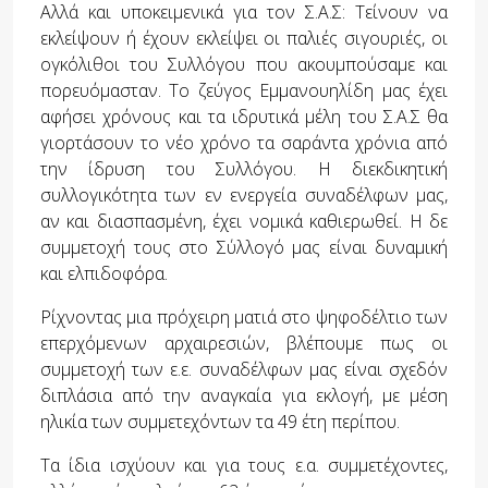
Αλλά και υποκειμενικά για τον Σ.Α.Σ: Τείνουν να
εκλείψουν ή έχουν εκλείψει οι παλιές σιγουριές, οι
ογκόλιθοι του Συλλόγου που ακουμπούσαμε και
πορευόμασταν. Το ζεύγος Εμμανουηλίδη μας έχει
αφήσει χρόνους και τα ιδρυτικά μέλη του Σ.Α.Σ θα
γιορτάσουν το νέο χρόνο τα σαράντα χρόνια από
την ίδρυση του Συλλόγου. Η διεκδικητική
συλλογικότητα των εν ενεργεία συναδέλφων μας,
αν και διασπασμένη, έχει νομικά καθιερωθεί. Η δε
συμμετοχή τους στο Σύλλογό μας είναι δυναμική
και ελπιδοφόρα.
Ρίχνοντας μια πρόχειρη ματιά στο ψηφοδέλτιο των
επερχόμενων αρχαιρεσιών, βλέπουμε πως οι
συμμετοχή των ε.ε. συναδέλφων μας είναι σχεδόν
διπλάσια από την αναγκαία για εκλογή, με μέση
ηλικία των συμμετεχόντων τα 49 έτη περίπου.
Τα ίδια ισχύουν και για τους ε.α. συμμετέχοντες,