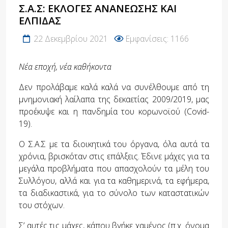
Σ.Α.Σ: ΕΚΛΟΓΈΣ ΑΝΑΝΈΩΣΗΣ ΚΑΙ
ΕΛΠΊΔΑΣ
22 Δεκεμβρίου 2021
Εμφανίσεις: 1166
Νέα εποχή, νέα καθήκοντα
Δεν προλάβαμε καλά καλά να συνέλθουμε από τη
μνημονιακή λαίλαπα της δεκαετίας 2009/2019, μας
προέκυψε και η πανδημία του κορωνοϊού (Covid-
19).
Ο Σ.Α.Σ με τα διοικητικά του όργανα, όλα αυτά τα
χρόνια, βρισκόταν στις επάλξεις. Έδινε μάχες για τα
μεγάλα προβλήματα που απασχολούν τα μέλη του
Συλλόγου, αλλά και για τα καθημερινά, τα εφήμερα,
τα διαδικαστικά, για το σύνολο των καταστατικών
του στόχων.
Σ’ αυτές τις μάχες, κάπου βγήκε χαμένος (π.χ. όνομα