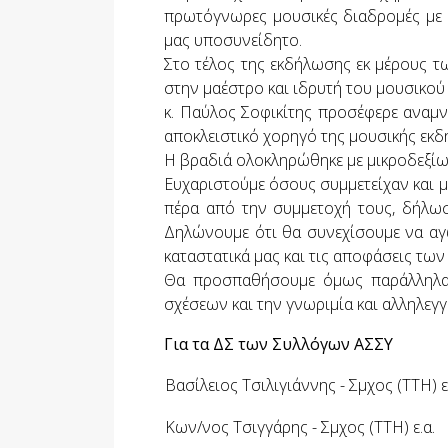
πρωτόγνωρες μουσικές διαδρομές με κ
μας υποσυνείδητο.
Στο τέλος της εκδήλωσης εκ μέρους τ
στην μαέστρο και ιδρυτή του μουσικού 
κ. Παύλος Σοφικίτης προσέφερε αναμν
αποκλειστικό χορηγό της μουσικής εκδ
Η βραδιά ολοκληρώθηκε με μικροδεξίω
Ευχαριστούμε όσους συμμετείχαν και μ
πέρα από την συμμετοχή τους, δήλωσ
Δηλώνουμε ότι θα συνεχίσουμε να αγ
καταστατικά μας και τις αποφάσεις τω
Θα προσπαθήσουμε όμως παράλληλα 
σχέσεων και την γνωριμία και αλληλεγγύ
Για
τα ΔΣ των
Συλλόγων
ΑΣΣΥ
Βασίλειος Τσιλιγιάννης - Σμχος (ΤΤΗ) ε
Κων/νος Τσιγγάρης - Σμχος (ΤΤΗ) ε.α.