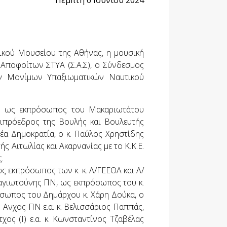
Πέμπτη 6 Ιουνίου 2024
ικού Μουσείου της Αθήνας, η μουσική
Αποφοίτων ΣΤΥΑ (Σ.Α.Σ), ο Σύνδεσμος
ών Μονίμων Υπαξιωματικών Ναυτικού
ς, ως εκπρόσωπος του Μακαριωτάτου
τιπρόεδρος της Βουλής και Βουλευτής
έα Δημοκρατία, ο κ. Παύλος Χρηστίδης
 Αιτωλίας και Ακαρνανίας με το Κ.Κ.Ε.
.
ς εκπρόσωπος των κ. κ. Α/ΓΕΕΘΑ και Α/
ναγιωτούνης ΠΝ, ως εκπρόσωπος του κ.
σωπος του Δημάρχου κ. Χάρη Δούκα, ο
Ανχος ΠΝ ε.α. κ. Βελισσάριος Παππάς,
χος (Ι) ε.α. κ. Κωνσταντίνος Τζαβέλας