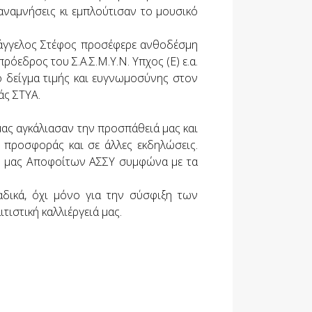
αναμνήσεις κι εμπλούτισαν το μουσικό
Ευάγγελος Στέφος προσέφερε ανθοδέσμη
όεδρος του Σ.Α.Σ.Μ.Υ.Ν. Υπχος (Ε) ε.α.
ο δείγμα τιμής και ευγνωμοσύνης στον
άς ΣΤΥΑ.
μας αγκάλιασαν την προσπάθειά μας και
 προσφοράς και σε άλλες εκδηλώσεις.
ών μας Αποφοίτων ΑΣΣΥ συμφώνα με τα
ικά, όχι μόνο για την σύσφιξη των
τιστική καλλιέργειά μας.