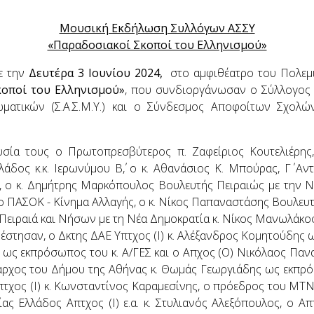
Μουσική Εκδήλωση Συλλόγων ΑΣΣΥ
«Παραδοσιακοί Σκοποί του Ελληνισμού»
ε την
Δευτέρα 3 Ιουνίου 2024,
στο αμφιθέατρο του Πολεμ
κοποί του Ελληνισμού»
, που συνδιοργάνωσαν ο Σύλλογος 
ατικών (Σ.Α.Σ.Μ.Υ.) και ο Σύνδεσμος Αποφοίτων Σχολ
υσία τους ο Πρωτοπρεσβύτερος π. Ζαφείριος Κουτελιέρη
άδος κ.κ. Ιερωνύμου Β΄, ο κ. Αθανάσιος Κ. Μπούρας, Γ΄ Αν
α, ο κ. Δημήτρης Μαρκόπουλος Βουλευτής Πειραιώς με την Ν
ΠΑΣΟΚ - Κίνημα Αλλαγής, ο κ. Νίκος Παπαναστάσης Βουλευτής
ς Πειραιά και Νήσων με τη Νέα Δημοκρατία κ. Νίκος Μανωλάκος
έστησαν, ο Δκτης ΔΑΕ Υπτχος (Ι) κ. Αλέξανδρος Κομητούδης ω
ης ως εκπρόσωπος του κ. Α/ΓΕΣ και ο Απχος (Ο) Νικόλαος Πα
αρχος του Δήμου της Αθήνας κ. Θωμάς Γεωργιάδης ως εκπρό
χος (Ι) κ. Κωνσταντίνος Καραμεσίνης, ο πρόεδρος του ΜΤΝ 
 Ελλάδος Απτχος (Ι) ε.α. κ. Στυλιανός Αλεξόπουλος, ο Απτ