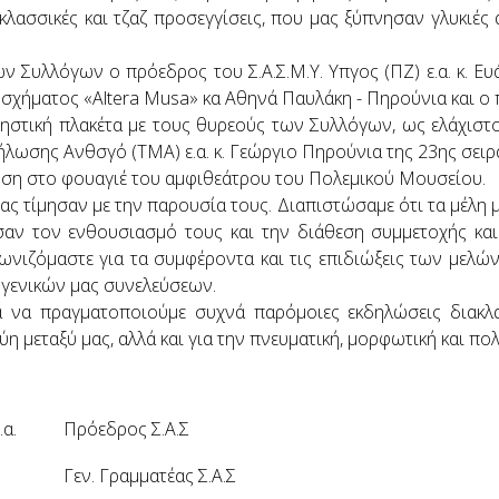
λασσικές και τζαζ προσεγγίσεις, που μας ξύπνησαν γλυκιές 
ων Συλλόγων ο πρόεδρος του Σ.Α.Σ.Μ.Υ. Υπγος (ΠΖ) ε.α. κ. 
σχήματος «Altera Musa» κα Αθηνά Παυλάκη - Πηρούνια και ο πρ
ηστική πλακέτα με τους θυρεούς των Συλλόγων, ως ελάχιστ
ήλωσης Ανθσγό (ΤΜΑ) ε.α. κ. Γεώργιο Πηρούνια της 23ης σειρ
ση στο φουαγιέ του αμφιθεάτρου του Πολεμικού Μουσείου.
ας τίμησαν με την παρουσία τους. Διαπιστώσαμε ότι τα μέλη 
αν τον ενθουσιασμό τους και την διάθεση συμμετοχής και
ωνιζόμαστε για τα συμφέροντα και τις επιδιώξεις των μελ
ν γενικών μας συνελεύσεων.
να πραγματοποιούμε συχνά παρόμοιες εκδηλώσεις διακλαδ
η μεταξύ μας, αλλά και για την πνευματική, μορφωτική και πολι
.α.
Πρόεδρος Σ.Α.Σ
Γεν. Γραμματέας Σ.Α.Σ