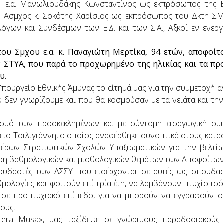
Ν ε.α. Μανωλιουδάκης Κωνσταντίνος ως εκπρόσωπος της Ε
 Ασμχος κ. Σοκότης Χαρίσιος ως εκπρόσωπος του Δκτη ΣΜΥ
γων και Συνδέσμων των Ε.Δ. και των Σ.Α., Αξκοί εν ενεργ
του Σμχου ε.α. κ. Παναγιώτη Μερτίκα, 94 ετών, αποφοίτ
ΣΤΥΑ, που παρά το προχωρημένο της ηλικίας και τα προ
υ.
Υπουργείο Εθνικής Άμυνας το αίτημά μας για την συμμετοχ
 δεν γνωρίζουμε και που θα κοσμούσαν με τα νειάτα και τη
τισμό των προσκεκλημένων και με σύντομη εισαγωγική ομ
ειο Τσιλιγιάννη, ο οποίος αναφέρθηκε συνοπτικά στους κατα
ρων Στρατιωτικών Σχολών Υπαξιωματικών για την βελτίωσ
υση βαθμολογικών και μισθολογικών θεμάτων των Αποφοίτων
ουδαστές των ΑΣΣΥ που εισέρχονται σε αυτές ως σπουδαστ
θμολογίες και φοιτούν επί τρία έτη, να λαμβάνουν πτυχίο ισό
ά σε προπτυχιακό επίπεδο, για να μπορούν να εγγραφούν σ
τους.
ltera Musa», μας ταξίδεψε σε γνώριμους παραδοσιακούς