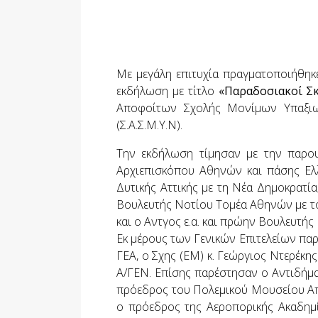
Με μεγάλη επιτυχία πραγματοποιήθηκ
εκδήλωση με τίτλο
«Παραδοσιακοί Σ
Αποφοίτων Σχολής Μονίμων Υπαξιωμ
(Σ.Α.Σ.Μ.Υ.Ν).
Την εκδήλωση τίμησαν με την παρο
Αρχιεπισκόπου Αθηνών και πάσης Ελλ
Δυτικής Αττικής με τη Νέα Δημοκρατί
Βουλευτής Νοτίου Τομέα Αθηνών με το 
και ο Αντγος ε.α. και πρώην Βουλευτή
Εκ μέρους των Γενικών Επιτελείων παρ
ΓΕΑ, ο Σχης (ΕΜ) κ. Γεώργιος Ντερέκ
Α/ΓΕΝ. Επίσης παρέστησαν ο Αντιδήμ
πρόεδρος του Πολεμικού Μουσείου Απτ
ο πρόεδρος της Αεροπορικής Ακαδημίας