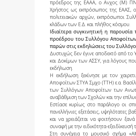
πρόεδρος της ΕΑΑΑ, ο Ανχος (Μ) Π
Χρήστος ως εκπρόσωπος της ΕΑΑΣ, ο
πολιτειακών αρχών, εκπρόσωποι Συλλό
κλάδων των Ε.Δ. και πλήθος κόσμου.
Ιδιαίτερα συγκινητική η παρουσία 
προέδρου του Συλλόγου Αποφοίτων 
παρών στις εκδηλώσεις του Συλλόγο
Δυστυχώς δεν έγινε αποδεκτό από το 
και Δοκίμων των ΑΣΣΥ, για λόγους που
εκδήλωση.
Η εκδήλωση ξεκίνησε με τον χαιρε
Αποφοίτων ΣΤΥΑ Σμχο (ΤΤΗ) ε.α. Βασίλ
των Συλλόγων Αποφοίτων των Ανωτέ
αναβάθμιση των Σχολών και την επίλ
Εστίασε κυρίως στο παράλογο οι σπ
πανελλήνιες εξετάσεις, υψηλότατες βα
και να χρειάζεται να φοιτήσουν ξαν
συναφή με την ειδικότητα-εξειδίκευσή 
Στη συνέχεια το μουσικό σχήμα «A