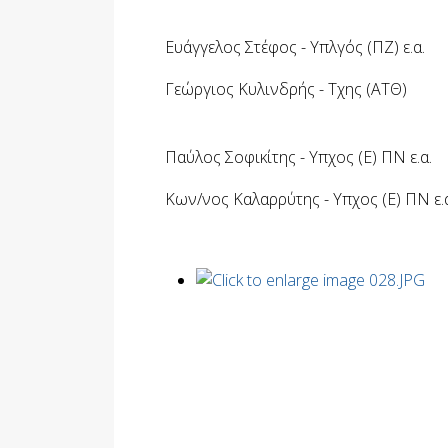
Ευάγγελος Στέφος - Υπλγός (ΠΖ) ε.α.
Γεώργιος Κυλινδρής - Τχης (ΑΤΘ)
Παύλος Σοφικίτης - Υπχος (Ε) ΠΝ ε.α.
Κων/νος Καλαρρύτης - Υπχος (Ε) ΠΝ ε.