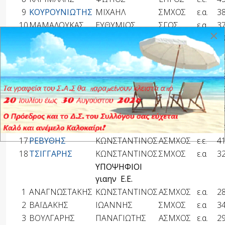
9
ΚΟΥΡΟΥΝΙΩΤΗΣ
ΜΙΧΑΗΛ
ΣΜΧΟΣ
ε.α.
3
10
ΜΑΜΑΛΟΥΚΑΣ
ΕΥΘΥΜΙΟΣ
ΣΓΟΣ
ε.α.
3
×
11
ΜΠΑΛΩΚΑΣ
ΠΑΝΑΓΙΩΤΗΣ
ΣΓΟΣ
ε.α.
3
ΑΝΘΣΓΟΣ
ε.α
12
ΜΠΟΥΜΠΑΡΑΣ
ΠΑΝΑΓΙΩΤΗΣ
2
.
13
ΝΤΑΤΗΣ
ΝΙΚΟΛΑΟΣ
ΕΠΓΟΣ
ε.ε.
4
14
ΠΑΝΑΓΙΩΤΟΥ
ΔΗΜΗΤΡΙΟΣ
ΣΓΟΣ
ε.α.
2
ΠΑΠΑΔΟΠΟΥΛΟΣ
15
ΓΕΩΡΓΙΟΣ
ΣΜΧΟΣ
ε.α.
2
16
ΠΑΡΑΚΑΤΗΣ
ΝΙΚΟΔΗΜΟΣ
ΣΜΧΟΣ
ε.α.
4
17
ΡΕΒΥΘΗΣ
ΚΩΝΣΤΑΝΤΙΝΟΣ
ΑΣΜΧΟΣ
ε.ε.
4
18
ΤΣΙΓΓΑΡΗΣ
ΚΩΝΣΤΑΝΤΙΝΟΣ
ΣΜΧΟΣ
ε.α
3
ΥΠΟΨΗΦΙΟΙ
γιαην Ε.Ε.
1
ΑΝΑΓΝΩΣΤΑΚΗΣ
ΚΩΝΣΤΑΝΤΙΝΟΣ
ΑΣΜΧΟΣ
ε.α.
2
2
ΒΑΪΔΑΚΗΣ
ΙΩΑΝΝΗΣ
ΣΜΧΟΣ
ε.α
3
3
ΒΟΥΛΓΑΡΗΣ
ΠΑΝΑΓΙΩΤΗΣ
ΑΣΜΧΟΣ
ε.α.
2