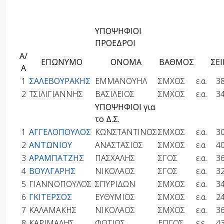
ΥΠΟΨΗΦΙΟΙ
ΠΡΟΕΔΡΟΙ
Α/
ΕΠΩΝΥΜΟ
ΟΝΟΜΑ
ΒΑΘΜΟΣ
ΣΕΙ
Α
1
ΣΑΛΕΒΟΥΡΑΚΗΣ
ΕΜΜΑΝΟΥΗΛ
ΣΜΧΟΣ
ε.α.
3
2
ΤΣΙΛΙΓΙΑΝΝΗΣ
ΒΑΣΙΛΕΙΟΣ
ΣΜΧΟΣ
ε.α.
3
ΥΠΟΨΗΦΙΟΙ για
το Δ.Σ.
1
ΑΓΓΕΛΟΠΟΥΛΟΣ
ΚΩΝΣΤΑΝΤΙΝΟΣ
ΣΜΧΟΣ
ε.α.
3
2
ΑΝΤΩΝΙΟΥ
ΑΝΑΣΤΑΣΙΟΣ
ΣΜΧΟΣ
ε.α
4
3
ΑΡΑΜΠΑΤΖΗΣ
ΠΑΣΧΑΛΗΣ
ΣΓΟΣ
ε.α.
3
4
ΒΟΥΛΓΑΡΗΣ
ΝΙΚΟΛΑΟΣ
ΣΓΟΣ
ε.α.
3
5
ΓΙΑΝΝΟΠΟΥΛΟΣ
ΣΠΥΡΙΔΩΝ
ΣΜΧΟΣ
ε.α.
3
6
ΓΚΙΤΕΡΣΟΣ
ΕΥΘΥΜΙΟΣ
ΣΜΧΟΣ
ε.α.
2
7
ΚΑΛΑΜΑΚΗΣ
ΝΙΚΟΛΑΟΣ
ΣΜΧΟΣ
ε.α.
3
8
ΚΑΡΙΜΑΛΗΣ
ΦΩΤΙΟΣ
ΕΠΓΟΣ
ε.ε.
4