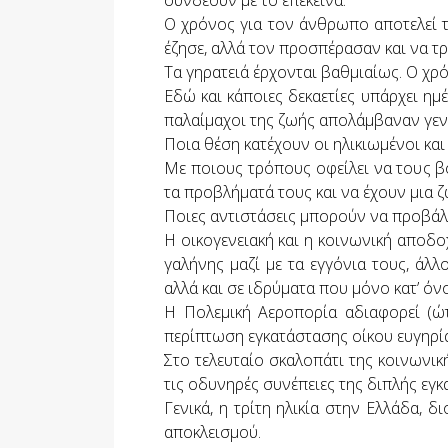
συνδέουν με το επέκεινα.
Ο χρόνος για τον άνθρωπο αποτελεί τη
έζησε, αλλά τον προσπέρασαν και να τ
Τα γηρατειά έρχονται βαθμιαίως. Ο χρό
Εδώ και κάποιες δεκαετίες υπάρχει ημέ
παλαίμαχοι της ζωής απολάμβαναν γεν
Ποια θέση κατέχουν οι ηλικιωμένοι κα
Με ποιους τρόπους οφείλει να τους βο
τα προβλήματά τους και να έχουν μια ζ
Ποιες αντιστάσεις μπορούν να προβάλλο
Η οικογενειακή και η κοινωνική αποδοχ
γαλήνης μαζί με τα εγγόνια τους, άλλ
αλλά και σε ιδρύματα που μόνο κατ’ ό
Η Πολεμική Αεροπορία αδιαφορεί (ώτ
περίπτωση εγκατάστασης οίκου ευγηρία
Στο τελευταίο σκαλοπάτι της κοινωνι
τις οδυνηρές συνέπειες της διπλής εγκα
Γενικά, η τρίτη ηλικία στην Ελλάδα, 
αποκλεισμού.