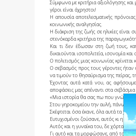
Σύμφωνα με κριτήρια αξιολόγησης και 
γέροι είναι άχρηστοι!
Η απουσία αποτελεσματικής πρόνοιας 
κοινωνικής αναλγησίας.
Η διάκριση της ζωής σε ηλικίες είναι συ
στενόκαρδα κριτήρια της παραγωγικότη
Και τι δεν έδωσαν στη ζωή τους, κα
δικαιούνται ισοπολιτεία, ισονομία και
Ο πολιτισμός μιας κοινωνίας κρίνεται κ
Ο σεβασμός προς τους γέροντες ήταν υ
να τιμούν το θησαύρισμα της πείρας, τ
Έχοντας αυτά κατά νου, ας αφήσουμε 
αποφάσεις μας απέναντι στα σεβάσμια 
«Μια ιστορία θα σας πω που γνώρισα έ
Στου γηροκομείου την αυλή, πάνω σ’ένα
Σκέφτεται όσα έκανε, όλα αυτά τα χρόν
Ευτυχισμένοι ζούσανε, αυτός κι η φαμελ
Αυτός και η γυναίκα του, δε χόρταιναν 
Γι αυτό και τα μορφώσανε, από το υστ