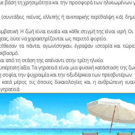
με βάση τη χρησιμότητα και την προσφορά των ηλικιωμένων γε
(συντάξεις πείνας, ελλιπής ή ανεπαρκής περίθαλψη κ.ά) δη
μβατική. Η ζωή είναι ενιαία και κάθε στιγμή της είναι ιερή. Ο
τας, ούτε να χαρακτηρίζονται ως περιττό φορτίο.
τέθεσαν τα πάντα, αγωνίστηκαν, έγραψαν ιστορία και τώρα
 σεβασμό.
αι από τη στάση της απέναντι στην τρίτη ηλικία.
πέρτατη αξία. Τα γηρατειά είναι μια φυσική κατάσταση της ζω
η σοφία, την ψυχραιμία και την οξυδέρκεια των πρεσβυτέρων.
κατά μέρος τις όποιες δικαιολογίες και η ανθρώπινη ευαι
γηρατειά.
ναν γέρο, δάκρυσαν τα μάτια μου χωρίς να τόνε ξέρω.
 παγκάκι, κάθεται ολομόναχο, θλιμμένο γεροντάκι.
ια και βλέπει πώς κατάντησε σ’αυτή την καταφρόνια.
ιά του, η όμορφη γυναίκα του, τα δύο τα παιδιά του.
δουλειά, θέλανε τα παιδιά τους, να ζήσουνε καλά.
έρημά τους, καμάρωναν που γίνονταν, σπουδαία τα παιδιά του