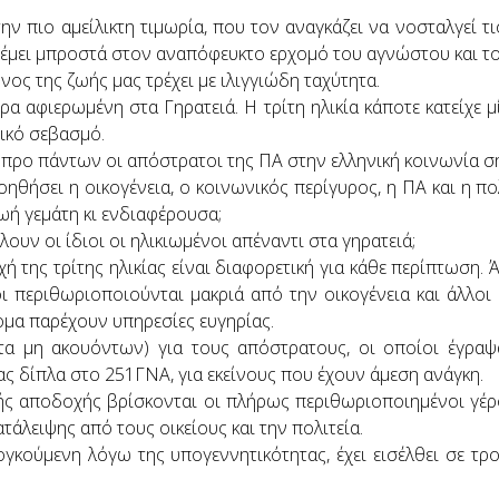
ν πιο αμείλικτη τιμωρία, που τον αναγκάζει να νοσταλγεί τι
ρέμει μπροστά στον αναπόφευκτο ερχομό του αγνώστου και το
νος της ζωής μας τρέχει με ιλιγγιώδη ταχύτητα.
ρα αφιερωμένη στα Γηρατειά. Η τρίτη ηλικία κάποτε κατείχε 
ικό σεβασμό.
ι προ πάντων οι απόστρατοι της ΠΑ στην ελληνική κοινωνία σ
ηθήσει η οικογένεια, ο κοινωνικός περίγυρος, η ΠΑ και η πο
ωή γεμάτη κι ενδιαφέρουσα;
υν οι ίδιοι οι ηλικιωμένοι απέναντι στα γηρατειά;
ή της τρίτης ηλικίας είναι διαφορετική για κάθε περίπτωση. 
οι περιθωριοποιούνται μακριά από την οικογένεια και άλλοι
νομα παρέχουν υπηρεσίες ευγηρίας.
α μη ακουόντων) για τους απόστρατους, οι οποίοι έγραψ
ς δίπλα στο 251ΓΝΑ, για εκείνους που έχουν άμεση ανάγκη.
κής αποδοχής βρίσκονται οι πλήρως περιθωριοποιημένοι γέ
τάλειψης από τους οικείους και την πολιτεία.
διογκούμενη λόγω της υπογεννητικότητας, έχει εισέλθει σε τ