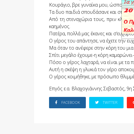
Κουράγιο, βρε γυναίκα μου, ώσπου να 
Τα δυο παιδιά σπουδάσανε και στην Αμερ
Από τη στεναχώρια τους, πριν κλείσει
καημένος.
Πατέρα, πολλά μας έκανες και σ’ευχαρισ
Ο γέρος του απάντησε, να έχετε την ευχ
Μα όταν το ανέφερε στην κόρη του μια 
Σπίτι μεγάλο έχουμε-η κόρη καμαρώνει-
Πόσο ο γέρος λαχταρά, να είναι με τα π
Αυτή η σκέψη η γλυκιά τον γέρο αποκοιμ
Ο γέρος κοιμήθηκε, με πρόσωπο θλιμμέ
Επγός ε.α. Βλαχογιάννης Σεβαστός, 9η
FACEBOOK
TWITTER