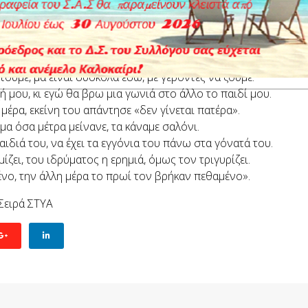
μεγαλώσουν, είναι παιδιά πολύ καλά, θα μας το ανταποδώσου
ική, κάνανε οικογένεια και μείνανε εκεί.
 ένας χρόνος, πεθαίνει η γυναίκα του και μένει ο γέρος μόνο
τούμε, μα είναι δύσκολα εδώ, με γέροντες να ζούμε.
ή μου, κι εγώ θα βρω μια γωνιά στο άλλο το παιδί μου.
μέρα, εκείνη του απάντησε «δεν γίνεται πατέρα».
μα όσα μέτρα μείνανε, τα κάναμε σαλόνι.
αιδιά του, να έχει τα εγγόνια του πάνω στα γόνατά του.
ίζει, του ιδρύματος η ερημιά, όμως τον τριγυρίζει.
νο, την άλλη μέρα το πρωί τον βρήκαν πεθαμένο».
 Σειρά ΣΤΥΑ