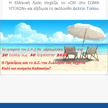
Η Ελληνική Λύση στηρίζει το «ΟΧΙ στο ΣΩΜΑ
ΥΠΞΚΩΝ» και εξέδωσε το ακόλουθο
Δελτίο Τύπου
×
Tags:
Συντονιστικό ΑΣΣΥ ΕΔ
,
ΣΑΣΜΥ
,
Βούλγαρης
,
Στέφος
,
Σ.Α.Σ
,
Ελληνική Λύση
,
Βελόπουλος
FACEBOOK
TWITTER