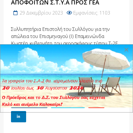
ΑΠΟΦΟΊΤΩΝ Σ.Τ.Υ.Α ΠΡΟΣ ΓΕΑ
29 Δεκεμβρίου 2023
Εμφανίσεις: 1103
Συλλυπητήρια Επιστολή του Συλλόγου για την
απώλεια του Επισμηναγού (Ι) Επαμεινώνδα
Κωστέα, κυβερνήτη, του αεροσκάφους τύπου Τ-2Ε
×
Buckeye της 120ΠEA.
{aridoc engine="google" width="800" height="600"}
images/epistoles/syllyphthria_T2.pdf{/aridoc}
Tags:
ΣΑΣ
,
ΓΕΑ
FACEBOOK
TWITTER