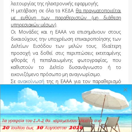
λειτουργίας της ηλεκτρονικής εφαρμογής.
Η μετάβαση σε όλα τα ΚΕΔΑ
θα πραγματοποιείται
με ευθύνη των παραθεριστών (μη διάθεση
υπηρεσιακών μέσων)
.
Οι Μονάδες και η ΕΑΑΑ να επισημάνουν στους
δικαιούχους την υποχρέωση επικαιροποίησης των
Δελτίων Εισόδου των μελών τους. Ιδιαίτερη
προσοχή να δοθεί στις περιπτώσεις εκτεταμένης
φθοράς ή πεπαλαιωμένης φωτογραφίας, που
καθιστούν το Δελτίο δυσανάγνωστο ή το
εικονιζόμενο πρόσωπο μη αναγνωρίσιμο.
Σε
ανακοίνωσή
της η ΕΑΑΑ για τον παραθερισμό
×
των Μελών της για το έτος 2025 ενημερώνει για:
Παραθερισμός Μελών Ε.Α.Α.Α. 2025
Ιδιωτικά Ξενοδοχεία Ε.Α.Α.Α. 2025
Αίτηση Παραθερισμού Ε.Α.Α.Α. 2025