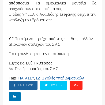
απόσπασμα. Τα αμερικάνικα μοντέλα θα
αραχνιάσουν στα συρτάρια σας.
Ο τέως ΥΦΕΘΑ κ. Αλκιβιάδης Στεφανής δείχνει την
κατάληξη του δρόμου σας!
Υ.Γ.
Το κείμενο περιέχει απόψεις και ιδέες πολλών
αξιόλογων στελεχών του Σ.Α.Σ
Για τη σύνθεση και την αποτύπωση
Σμχος ε.α.
Ευθ. Γκιτέρσος
Αν. Γεν. Γραμματέας του Σ.Α.Σ
Tags:
ΠΑ
,
ΑΣΣΥ
,
ΕΔ
,
Σχολές Υπαξιωματικών
FACEBOOK
TWITTER