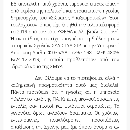
ΕΔ αποτελεί η από χρόνια, εμμονικά επιδιωκόμενη
από μερίδα της πολιτικής και στρατιωτικής ηγεσίας
δημιουργίας του «Σώματος Υπαξιωματικών». Έτσι,
τουλάχιστον, όπως είχε ζητηθεί την τελευταία φορά
το 2019 από τον τότε ΥΦΕΘΑ κ. Αλκιβιάδη Στεφανή.
Ήταν ο ίδιος που είχε υπογράψει τη διάλυση των
ιστορικών Σχολών ΣΥΔ-ΣΤΥΑ-ΣΙΡ με την Υπουργική
Απόφαση Αριθμ. Φ.036/ΑΔ.1729/Σ.198 - ΦΕΚ 4809/
Β/24-12-2019, η οποία προβλεπόταν από τον
ιδρυτικό νόμο της ΣΜΥΑ.
Δεν θέλουμε να το πιστέψουμε, αλλά η
καθημερινή πραγματικότητα αυτό μας διαλαλεί.
Πάντα πιστεύαμε ότι η ηγεσίες και η υπηρεσία
ήθελαν το καλό της ΠΑ. Κι εμείς ακολουθούσαμε τις
εντολές σαν πιστοί και φιλότιμοι στρατιώτες. Τα
γεγονότα όμως αλλάζουν δραματικά. Οι χρόνιες,
εντεινόμενες, ποικιλότροπες προσπάθειες
απαξίωσης της Σχολής μας (με όποιο όνομα κι αν