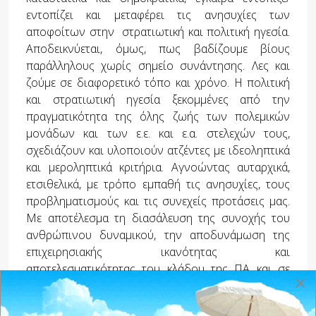
εντοπίζει και μεταφέρει τις ανησυχίες των
αποφοίτων στην στρατιωτική και πολιτική ηγεσία.
Αποδεικνύεται, όμως, πως βαδίζουμε βίους
παράλληλους χωρίς σημείο συνάντησης. Λες και
ζούμε σε διαφορετικό τόπο και χρόνο. Η πολιτική
και στρατιωτική ηγεσία ξεκομμένες από την
πραγματικότητα της όλης ζωής των πολεμικών
μονάδων και των ε.ε. και ε.α. στελεχών τους,
σχεδιάζουν και υλοποιούν ατζέντες με ιδεοληπτικά
και μεροληπτικά κριτήρια. Αγνοώντας αυταρχικά,
ετσιθελικά, με τρόπο εμπαθή τις ανησυχίες, τους
προβληματισμούς και τις συνεχείς προτάσεις μας.
Με αποτέλεσμα τη διασάλευση της συνοχής του
ανθρώπινου δυναμικού, την αποδυνάμωση της
επιχειρησιακής ικανότητας και
αποτελεσματικότητας του κλάδου της ΠΑ και σε
×
τελευταία ανάλυση τη διακύβευση της εθνικής
ακεραιότητας της χώρας μας. Η ΠΑ δεν είναι