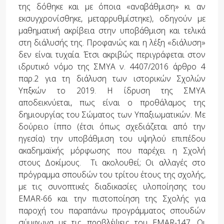
της δόθηκε και με όποια «αναβάθμιση» κι αν
εκσυγχρονίσθηκε, μεταρρυθμίστηκε), οδηγούν με
μαθηματική ακρίβεια στην υποβάθμιση και τελικά
στη διάλυσής της. Προφανώς και η λέξη «διάλυση»
δεν είναι τυχαία. Έτσι ακριβώς περιγράφεται στον
ιδρυτικό νόμο της ΣΜΥΑ ν. 4407/2016 άρθρο 4
παρ.2 για τη διάλυση των ιστορικών Σχολών
Υπξκών το 2019. Η ίδρυση της ΣΜΥΑ
αποδεικνύεται, πως είναι ο προθάλαμος της
δημιουργίας του Σώματος των Υπαξιωματικών. Με
δούρειο ίππο (έτσι όπως σχεδιάζεται από την
ηγεσία) την υποβάθμιση του υψηλού επιπέδου
ακαδημαϊκής μόρφωσης που παρέχει η Σχολή
στους Δοκίμους. Τι ακολουθεί; Οι αλλαγές στο
πρόγραμμα σπουδών του τρίτου έτους της σχολής,
με τις συνοπτικές διαδικασίες υλοποίησης του
EMAR-66 και την πιστοποίηση της Σχολής για
παροχή του παραπάνω προγράμματος σπουδών
σύμφωνα με τις προβλέψεις του ΕΜΑR-147. Οι