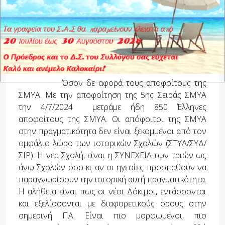
ιδιοκτησία κανενός, πολιτικών ή στρατιωτικών.
Γαλουχηθήκαμε με αξίες και ιδανικά κι έχουμε
δικαίωμα και ιερή υποχρέωση να υπερασπιστούμε,
να νοιαστούμε και να προστατεύσουμε τη Σχολή
μας πρώτα και τα δίκαια συμφέροντα των
αποφοίτων της.
Όσον δε αφορά τους αποφοίτους της
ΣΜΥΑ. Με την αποφοίτηση της 5ης Σειράς ΣΜΥΑ
την 4/7/2024 μετράμε ήδη 850 Έλληνες
αποφοίτους της ΣΜΥΑ. Οι απόφοιτοι της ΣΜΥΑ
στην πραγματικότητα δεν είναι ξεκομμένοι από τον
ομφάλιο λώρο των ιστορικών Σχολών (ΣΤΥΑ/ΣΥΔ/
ΣΙΡ). Η νέα Σχολή, είναι η ΣΥΝΕΧΕΙΑ των τριών ως
άνω Σχολών όσο κι αν οι ηγεσίες προσπαθούν να
παραγνωρίσουν την ιστορική αυτή πραγματικότητα.
Η αλήθεια είναι πως οι νέοι Δόκιμοι, εντάσσονται
και εξελίσσονται με διαφορετικούς όρους στην
σημερινή ΠΑ. Είναι πιο μορφωμένοι, πιο