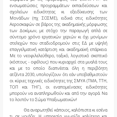
ενσωματώσεις προγραμμάτων εκπαιδεύσεων και
σχολείων ειδικότητας κι εξειδίκευσης των
Μονάδων (πχ. ΣΟΣΜΕ), ειδικά στις ειδικότητες
Αεροσκαφών σε βάρος της ακαδημαϊκής μόρφωσης
των Δοκίμων, με στόχο την παραγωγή απλά σε
σύντομο χρόνο εργατικών χεριών κι όχι μονίμων
στελεχών που σταδιοδρομούν στις ΕΔ με υψηλή
επαγγελματική κατάρτιση και ακαδημαϊκή επάρκεια.
Με το νεοφιλελεύθερο, ταξικό, λογιστικό σκεπτικό
(κόστους - οφέλους) που κυριαρχεί στα μυαλά τους
και με το οποίο διαπνέεται όλη η περιβόητη
ατζέντα 2030, υπολογίζουν ότι εάν υποβαθμιστούν
οι κύριες τεχνικές ειδικότητες της ΣΜΥΑ (ΤΜΑ, ΤΤΗ,
ΤΟΠ και ΤΗΓ), οι εναπομείνασες ειδικότητες
μπορούν να αναπληρωθούν και από την αγορά. Να
το λοιπόν το Σώμα Υπαξιωματικών!
Θα αναρωτηθεί κάποιος, καλόπιστα κι εσένα
τι σε νοιάζει; Η υπηρεσία γνωρίζει καλύτερα και