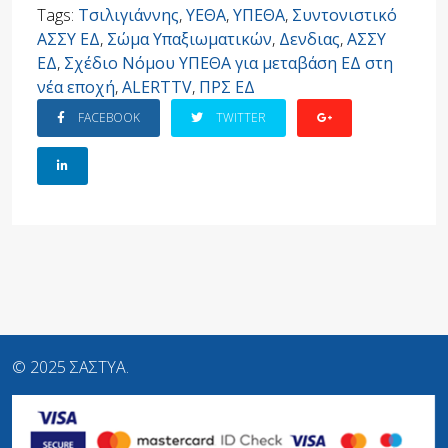
Tags:
Τσιλιγιάννης
,
ΥΕΘΑ
,
ΥΠΕΘΑ
,
Συντονιστικό
ΑΣΣΥ ΕΔ
,
Σώμα Υπαξιωματικών
,
Δενδιας
,
ΑΣΣΥ
ΕΔ
,
Σχέδιο Νόμου ΥΠΕΘΑ για μεταβάση ΕΔ στη
νέα εποχή
,
ALERTTV
,
ΠΡΣ ΕΔ
FACEBOOK
TWITTER
© 2025 ΣΑΣΤΥΑ.