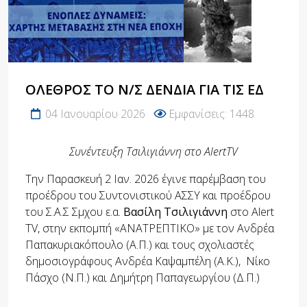
ΌΛΕΘΡΟΣ ΤΟ Ν/Σ ΔΈΝΔΙΑ ΓΙΑ ΤΙΣ ΕΔ
04 Ιανουαρίου 2026
Εμφανίσεις: 1448
Συνέντευξη Τσιλιγιάννη στο AlertTV
Την Παρασκευή 2 Ιαν. 2026 έγινε παρέμβαση του
προέδρου του Συντονιστικού ΑΣΣΥ και προέδρου
του Σ.Α.Σ Σμχου ε.α.
Βασίλη Τσιλιγιάννη
στο Alert
TV, στην εκπομπή «ΑΝΑΤΡΕΠΤΙΚΟ» με τον Ανδρέα
Παπακυριακόπουλο (Α.Π.) και τους σχολιαστές
δημοσιογράφους Ανδρέα Καψαμπέλη (Α.Κ.), Νίκο
Πάσχο (Ν.Π.) και Δημήτρη Παπαγεωργίου (Δ.Π.)