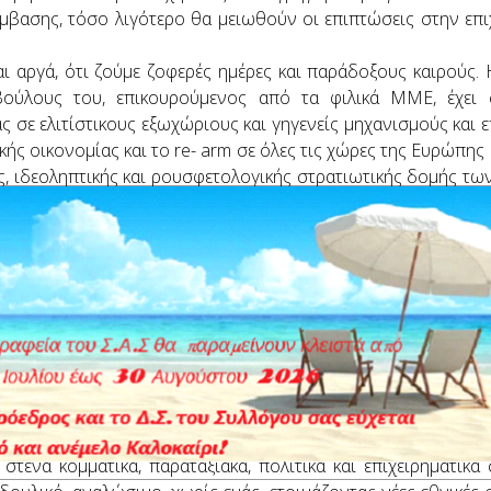
μβασης, τόσο λιγότερο θα μειωθούν οι επιπτώσεις στην επιχ
αι αργά, ότι ζούμε ζοφερές ημέρες και παράδοξους καιρούς.
ούλους του, επικουρούμενος από τα φιλικά ΜΜΕ, έχει σ
 σε ελιτίστικους εξωχώριους και γηγενείς μηχανισμούς και επ
ής οικονομίας και το re- arm σε όλες τις χώρες της Ευρώπης
ς, ιδεοληπτικής και ρουσφετολογικής στρατιωτικής δομής τ
 για την εν καιρώ διάλυση ουσιαστικά των αποφοίτων ΑΣΣΥ 
ρκημένοι», προδομένοι από όσους είχαν και έχουν χρέος να
. Γιατί θα μας καλεί η καθημερινή ανεπάρκεια της λειτου
. Η λειψανδρία και το αλαλούμ που επικρατεί στους χώ
 μας δημιουργούν περιβάλλον ανασφάλειας και αβεβαιότητ
θικού στο προσωπικό φαίνεται, να μη φέρνει κανένα αποτέλεσμ
υνάδελφοί μας, έχουν επιδοθεί σε έναν μαζικό αγώνα δρόμο
ναι, βεβαίως, απόλυτα δικαιολογημένοι και αγανακτισμένοι! 
τενά κομματικά, παραταξιακά, πολιτικά και επιχειρηματικά 