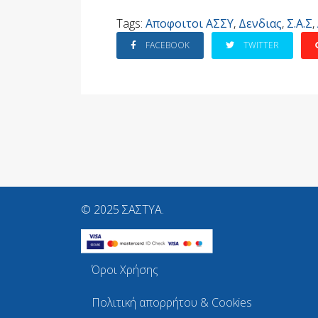
Tags:
Αποφοιτοι ΑΣΣΥ
,
Δενδιας
,
Σ.Α.Σ
,
FACEBOOK
TWITTER
© 2025 ΣΑΣΤΥΑ.
Όροι Χρήσης
Πολιτική απορρήτου & Cookies