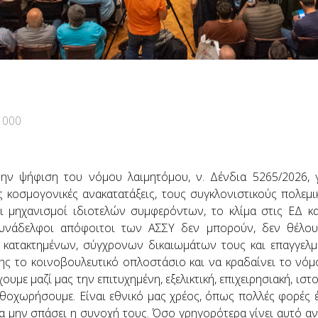
1000
ην ψήφιση του νόμου λαιμητόμου, ν. Δένδια 5265/2026, γ
 κοσμογονικές ανακατατάξεις, τους συγκλονιστικούς πολεμικ
ι μηχανισμοί ιδιοτελών συμφερόντων, το κλίμα στις ΕΔ κα
 συνάδελφοι απόφοιτοι των ΑΣΣΥ δεν μπορούν, δεν θέλου
 κατακτημένων, σύγχρονων δικαιωμάτων τους και επαγγελ
ης το κοινοβουλευτικό οπλοστάσιο και να κραδαίνει το νόμ
χουμε μαζί μας την επιτυχημένη, εξελικτική, επιχειρησιακή, 
οχωρήσουμε. Είναι εθνικό μας χρέος, όπως πολλές φορές έ
α μην σπάσει η συνοχή τους. Όσο γρηγορότερα γίνει αυτό αν