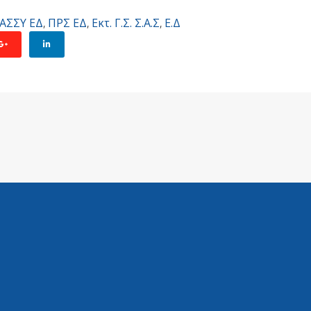
ΑΣΣΥ ΕΔ
,
ΠΡΣ ΕΔ
,
Εκτ. Γ.Σ. Σ.Α.Σ
,
Ε.Δ