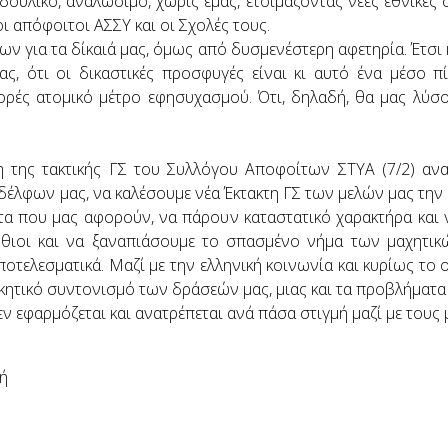
υλικό, αναλώσιμο, χωρίς εμάς, ετοιμάζοντας νέες εθνικές 
 απόφοιτοι ΑΣΣΥ και οι Σχολές τους.
ων για τα δίκαιά μας, όμως από δυσμενέστερη αφετηρία. Έτσι κ
ς, ότι οι δικαστικές προσφυγές είναι κι αυτό ένα μέσο πί
ορές ατομικό μέτρο εφησυχασμού. Ότι, δηλαδή, θα μας λύσ
η της τακτικής ΓΣ του Συλλόγου Αποφοίτων ΣΤΥΑ (7/2) αν
έλφων μας, να καλέσουμε νέα Έκτακτη ΓΣ των μελών μας την 
α που μας αφορούν, να πάρουν καταστατικό χαρακτήρα και ν
ρθιοι και να ξαναπιάσουμε το σπασμένο νήμα των μαχητικ
οτελεσματικά. Μαζί με την ελληνική κοινωνία και κυρίως τ
ικητικό συντονισμό των δράσεών μας, μιας και τα προβλήματα 
εν εφαρμόζεται και ανατρέπεται ανά πάσα στιγμή μαζί με τους 
φή