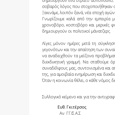
δημιουργούν ένα στρατό ασπόνδυλο, δο
σοβαρός λόγος που στοχοποιήθηκαν οι
Ξεκινάμε, λοιπόν ξανά, νέα εποχή αγών
Γνωρίζουμε καλά από την εμπειρία μα
χρονοβόρο, κοστοβόρο και μερικές φ
δημιουργούν οι πολιτικοί μάνατζερς.
Λίγες μόνον ημέρες μετά τη σύγκλησ
γεγονότων και την απαίτηση των συναδ
να αναδειχθούν τα μείζονα προβλήματ
διεκδικητική γραμμή. Να σταθούμε ό
συναδέλφους μας, συντονισμένα και απ
της, για αμοιβαία ενημέρωση και διεκδ
Όταν η κοινωνία θέλει, ο κάθε νόμος δ
Συλλογικό κείμενο και για την αντιγρα
Ευθ. Γκιτέρσος
Αν. ΓΓ/Σ.Α.Σ