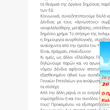
τα θεσμικά της όργανα δημόσιας παρέ
των ΕΔ.
Κοινωνικά, συνειδητοποιούμε δειλά κ
Δένδιας με τους «άγνωστους» συμβ
νεοφιλελεύθερης μετάβασης, υποτέλειας
δημόσιο χρήμα. Το στήσιμο της πολεμικ
η δημιουργία ανορθολογικής, στρεβλή
αναίσχυντα από την ηγεσία του ΥΠΕΘΑ
Είναι, πράγματι, επικίνδυνοι!
Κι εμείς, ως άλλοι «Ελεύθεροι Πολιο
δηλώνουμε παρών και να αγωνιζόμαστε
νόμου Δένδια αφήνουν αποτυπώματα
εξασθενημένο ηθικό των συναδέλφων
Γενικών Επιτελείων για ανύψωση του η
τα στελέχη.
Από την άλλη μεριά, οι εν ενεργεία σ
νομοσχεδίου ή και του συνόλου του. Εί
τους! Προκειμένου να εξυπηρετήσουν σ