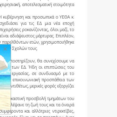
ειρησιακή, αποτελεσματική ετοιμότητα
 Η κυβέρνηση και προσωπικά ο ΥΕΘΑ κ.
χεδιάσει για τις ΕΔ μια νέα εποχή
ιχειρήσεις ροκανίζοντας, όλοι μαζί, το
 είναι αδιάψευστος μάρτυρας. Επιπλέον,
ων παρελθόντων ετών, χρησιμοποιήθηκε
×
και των Σχολών τους.
 μας υποστηρίζουν, θα συνεχίσουμε να
ργείας των ΕΔ. Ήδη οι επιπτώσεις του
ρους εργασίας, σε συνδυασμό με το
ας. Η επικοινωνιακή προσπάθεια των
α. Αντιθέτως, μερικές φορές εξοργίζει
υ για δικαστική προσβολή τμημάτων του
Τους κλέψανε τη ζωή τους και τα όνειρά
συμφέροντα και αλλότριες ντιρεκτίβες,