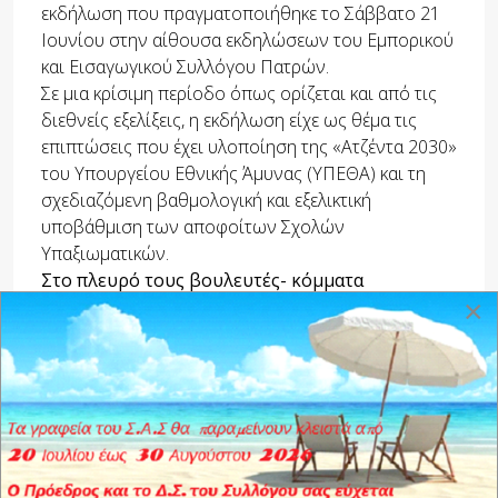
εκδήλωση που πραγματοποιήθηκε το Σάββατο 21
Ιουνίου στην αίθουσα εκδηλώσεων του Εμπορικού
και Εισαγωγικού Συλλόγου Πατρών.
Σε μια κρίσιμη περίοδο όπως ορίζεται και από τις
διεθνείς εξελίξεις, η εκδήλωση είχε ως θέμα τις
επιπτώσεις που έχει υλοποίηση της «Ατζέντα 2030»
του Υπουργείου Εθνικής Άμυνας (ΥΠΕΘΑ) και τη
σχεδιαζόμενη βαθμολογική και εξελικτική
υποβάθμιση των αποφοίτων Σχολών
Υπαξιωματικών.
Στο πλευρό τους βουλευτές- κόμματα
×
Πριν από την πολύ ενδιαφέρουσα ομιλία από τον
Σμήναρχο ε.α. Βασίλη Τσιλιγιάννη, Πρόεδρο του
Συντονιστικού Συμβουλίου των Συλλόγων
Αποφοίτων ΑΣΣΥ (Ανώτερες Στρατιωτικές Σχολές
Υπαξιωματικών), προηγήθηκαν παρεμβάσεις
βουλευτών και εκπροσώπων κομμάτων,
συμβάλλοντας μάλιστα σε μια πολύ γόνιμη
συζήτηση και διάλογο για τις Ένοπλες Δυνάμεις.