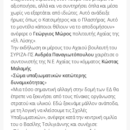
αξιοποιήσει, αλλά και να συντηρήσει όπλα και μέσα
χωρίς να εξαρτάται από ιδιώτες. Αυτό ανάδειξε
ήρωες όπως ο Κατσιμήτρος και ο Πλαστήρας. Αυτό
το μοντέλο κάποιοι θέλουν να το αποδομήσουν»
ανέφερε ο
Γεώργιος Μώρος
πολιτευτής Αχαΐας της
«Ελ. Λύσης».
Την εκδήλωση εκ μέρους του Αχαιού βουλευτή του
ΣΥΡΙΖΑ-ΠΣ
Ανδρέα Παναγιωτόπουλου
χαιρέτισε ο
συντονιστής της Ν.Ε. Αχαΐας του κόμματος
Κώστας
Μαλαμής
.
«
Σώμα υπαξιωματικών κατώτερης
δυναμικότητας
»
«Μια τόσο σημαντική αλλαγή στην δομή των ΕΔ θα
έπρεπε να ξεκινήσει από τους πίνακες οργάνωσης
στρατού και υλικού. Εδώ ξεκινάμε μάλλον ανάποδα,
με τη λογική να κλείσουμε τις Σχολές
Υπαξιωματικών», ανέφερε κατά την κεντρική ομιλία
του ο Βασίλης Τσιλιγιάννης και συνέχισε: