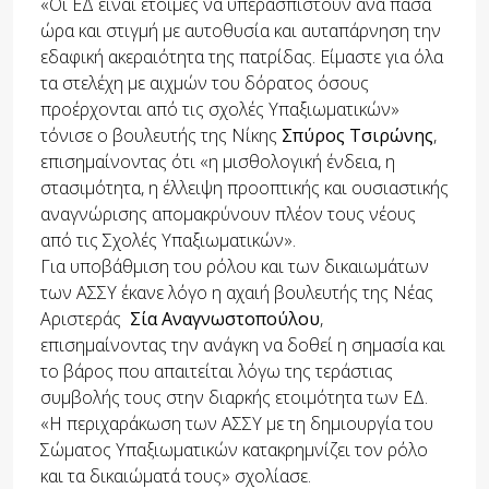
«Οι ΕΔ είναι έτοιμες να υπερασπιστούν ανά πάσα
ώρα και στιγμή με αυτοθυσία και αυταπάρνηση την
εδαφική ακεραιότητα της πατρίδας. Είμαστε για όλα
τα στελέχη με αιχμών του δόρατος όσους
προέρχονται από τις σχολές Υπαξιωματικών»
τόνισε ο βουλευτής της Νίκης
Σπύρος Τσιρώνης
,
επισημαίνοντας ότι «η μισθολογική ένδεια, η
στασιμότητα, η έλλειψη προοπτικής και ουσιαστικής
αναγνώρισης απομακρύνουν πλέον τους νέους
από τις Σχολές Υπαξιωματικών».
Για υποβάθμιση του ρόλου και των δικαιωμάτων
των ΑΣΣΥ έκανε λόγο η αχαιή βουλευτής της Νέας
Αριστεράς
Σία Αναγνωστοπούλου
,
επισημαίνοντας την ανάγκη να δοθεί η σημασία και
το βάρος που απαιτείται λόγω της τεράστιας
συμβολής τους στην διαρκής ετοιμότητα των ΕΔ.
«Η περιχαράκωση των ΑΣΣΥ με τη δημιουργία του
Σώματος Υπαξιωματικών κατακρημνίζει τον ρόλο
και τα δικαιώματά τους» σχολίασε.