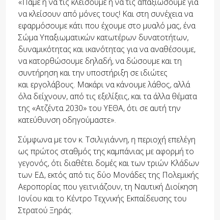
«Πάμε ή να τις κλείσουμε ή να τις απαξιώσουμε για
να κλείσουν από μόνες τους! Και στη συνέχεια να
εφαρμόσουμε κάτι που έχουμε στο μυαλό μας, ένα
Σώμα Υπαξιωματικών κατωτέρων δυνατοτήτων,
δυναμικότητας και ικανότητας για να αναθέσουμε,
να κατορθώσουμε δηλαδή, να δώσουμε και τη
συντήρηση και την υποστήριξη σε ιδιώτες
και εργολάβους. Μακάρι να κάνουμε λάθος, αλλά
όλα δείχνουν, από τις εξελίξεις, και τα άλλα θέματα
της «Ατζέντα 2030» του ΥΕΘΑ, ότι σε αυτή την
κατεύθυνση οδηγούμαστε».
Σύμφωνα με τον κ. Τσιλιγιάννη, η περιοχή επελέγη
ως πρώτος σταθμός της καμπάνιας με αφορμή το
γεγονός, ότι διαθέτει δομές και των τριών Κλάδων
των ΕΔ, εκτός από τις δύο Μονάδες της Πολεμικής
Αεροπορίας που γειτνιάζουν, τη Ναυτική Διοίκηση
Ιονίου και το Κέντρο Τεχνικής Εκπαίδευσης του
Στρατού Ξηράς.