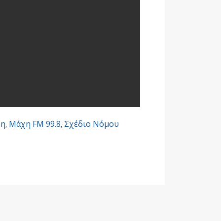
δη
,
Μάχη FM 99.8
,
Σχέδιο Νόμου