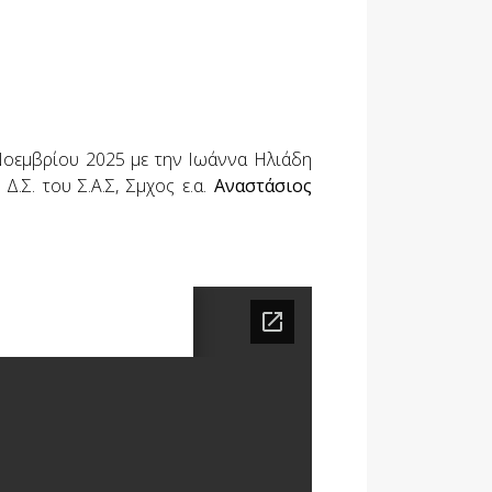
Νοεμβρίου 2025 με την Ιωάννα Ηλιάδη
 Δ.Σ. του Σ.Α.Σ, Σμχος ε.α.
Αναστάσιος