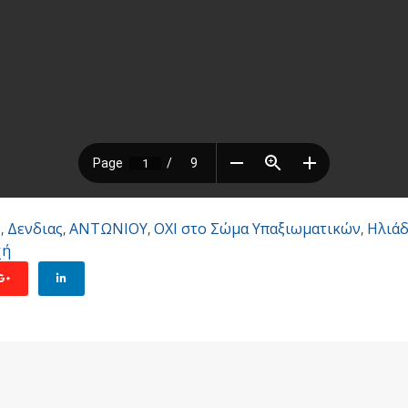
ς
,
Δενδιας
,
ΑΝΤΩΝΙΟΥ
,
ΟΧΙ στο Σώμα Υπαξιωματικών
,
Ηλιά
χή