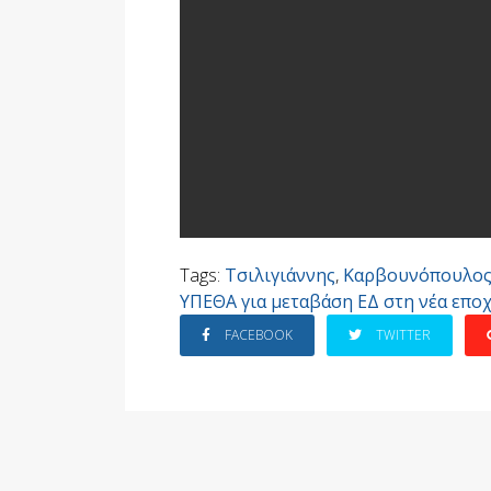
Tags:
Τσιλιγιάννης
,
Καρβουνόπουλο
ΥΠΕΘΑ για μεταβάση ΕΔ στη νέα επο
FACEBOOK
TWITTER