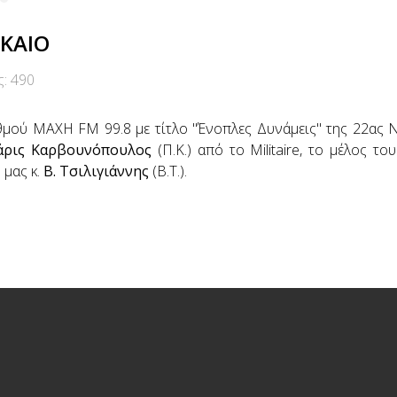
ΙΚΑΙΟ
ς: 490
μού MAXH FM 99.8 με τίτλο "Ένοπλες Δυνάμεις" της 22ας 
άρις Καρβουνόπουλος
(Π.Κ.) από το Militaire, το μέλος του
 μας κ.
Β. Τσιλιγιάννης
(Β.Τ.).