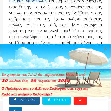
Ειδικών Αποστολών
του Δήμου Θεσσαλονίκης! Ως
εκπαιδευτής, εκπαιδεύει τους συνανθρώπους μας
για να προσφέρουν τις πρώτες βοήθειες στους
ανθρώπους που τις έχουν ανάγκη σώζοντας
πολλές φορές τις ζωές των! Μια προσφορά
πολύτιμη για την κοινωνία μας! Τέτοιες δράσεις
από συναδέλφους και μέλη του Συλλόγου μας, μας
γεμίζουν υπερηφάνεια και μας δίνουν δύναμη για
×
προσφορά στον συνάνθρωπο.
Σμχος ε.α.
Κωνσταντίνος Αγγελόπουλος
Μέλος του Δ.Σ. Σ.Α.Σ
& Πρόεδρος της Σ.Ε
Tags:
Κοινωνικές Δράσεις
,
Αγγελόπουλος
,
Μέντης
,
Επίλεκτη Ομάδα Ειδικών Αποστολών Δ.
Θεσσαλονίκης
FACEBOOK
TWITTER