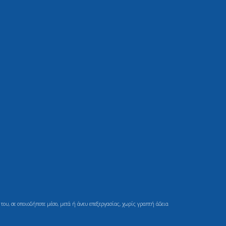
ου, σε οποιοδήποτε μέσο, μετά ή άνευ επεξεργασίας, χωρίς γραπτή άδεια