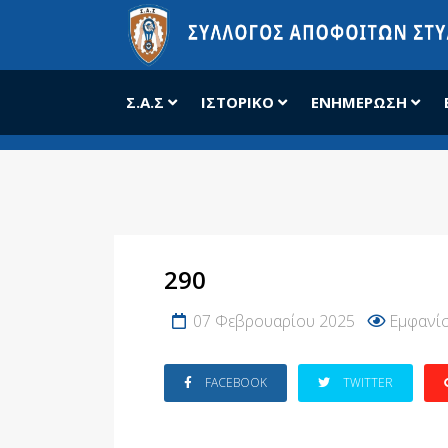
Σ.Α.Σ
ΙΣΤΟΡΙΚΌ
ΕΝΗΜΈΡΩΣΗ
290
07 Φεβρουαρίου 2025
Εμφανίσ
FACEBOOK
TWITTER