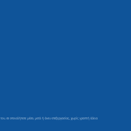
ου, σε οποιοδήποτε μέσο, μετά ή άνευ επεξεργασίας, χωρίς γραπτή άδεια