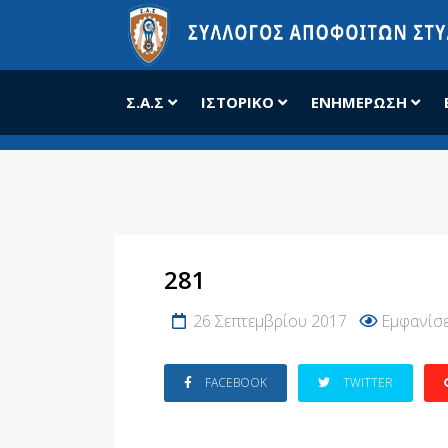
Σ.Α.Σ
ΙΣΤΟΡΙΚΌ
ΕΝΗΜΈΡΩΣΗ
281
26 Σεπτεμβρίου 2017
Εμφανίσε
FACEBOOK
TWITTER