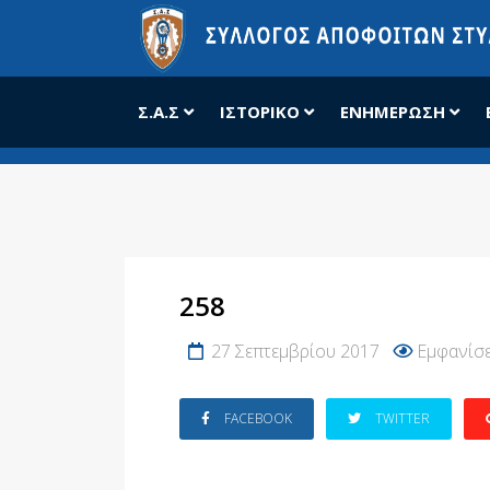
Σ.Α.Σ
ΙΣΤΟΡΙΚΌ
ΕΝΗΜΈΡΩΣΗ
258
27 Σεπτεμβρίου 2017
Εμφανίσε
FACEBOOK
TWITTER