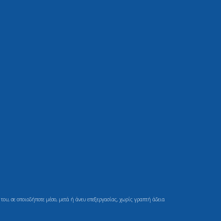
ου, σε οποιοδήποτε μέσο, μετά ή άνευ επεξεργασίας, χωρίς γραπτή άδεια