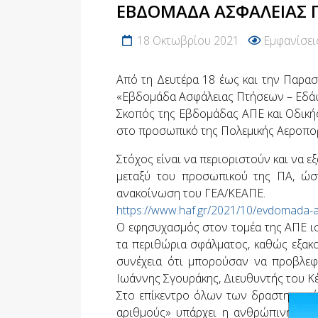
ΕΒΔΟΜΆΔΑ ΑΣΦΆΛΕΙΑΣ Π
18 Οκτωβρίου 2021
Εμφανίσει
Από τη Δευτέρα 18 έως και την Παρα
«Εβδομάδα Ασφάλειας Πτήσεων – Εδάφ
Σκοπός της Εβδομάδας ΑΠΕ και Οδικής
στο προσωπικό της Πολεμικής Αεροπορ
Στόχος είναι να περιοριστούν και να ε
μεταξύ του προσωπικού της ΠΑ, ώστ
ανακοίνωση του ΓΕΑ/ΚΕΑΠΕ.
https://www.haf.gr/2021/10/evdomada-as
Ο εφησυχασμός στον τομέα της ΑΠΕ ι
τα περιθώρια σφάλματος, καθώς εξακο
συνέχεια ότι μπορούσαν να προβλεφθ
Ιωάννης Σγουράκης, Διευθυντής του 
Στο επίκεντρο όλων των δραστηριοτήτ
αριθμούς» υπάρχει η ανθρώπινη ζωή 