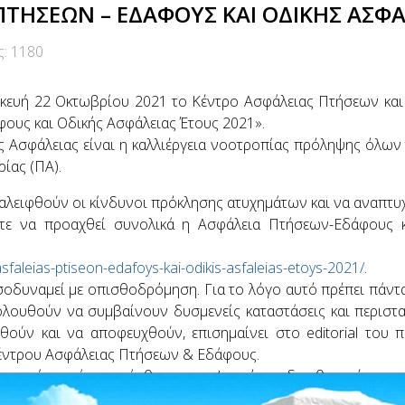
ΤΉΣΕΩΝ – ΕΔΆΦΟΥΣ ΚΑΙ ΟΔΙΚΉΣ ΑΣΦΆ
ς: 1180
σκευή 22 Οκτωβρίου 2021 το Κέντρο Ασφάλειας Πτήσεων κα
ους και Οδικής Ασφάλειας Έτους 2021».
 Ασφάλειας είναι η καλλιέργεια νοοτροπίας πρόληψης όλων
ίας (ΠΑ).
ξαλειφθούν οι κίνδυνοι πρόκλησης ατυχημάτων και να αναπτυχ
ε να προαχθεί συνολικά η Ασφάλεια Πτήσεων-Εδάφους κα
faleias-ptiseon-edafoys-kai-odikis-asfaleias-etoys-2021/
.
σοδυναμεί με οπισθοδρόμηση. Για το λόγο αυτό πρέπει πάντ
λουθούν να συμβαίνουν δυσμενείς καταστάσεις και περιστα
ούν και να αποφευχθούν, επισημαίνει στο editorial του π
Κέντρου Ασφάλειας Πτήσεων & Εδάφους.
ων είναι πάντα ο άνθρωπος, γι’ αυτό και δεν θα πρέπει ν
η οποία δεν αποτιμάται με νούμερα, αλλά ως υπέρτατη αξί