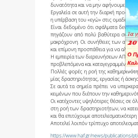
δυνατότητα και να μην αφήνουμε τίποτ
Εργαλεία σε αυτή την διαρκή προσπάθε
η υπέρβαση του «εγώ» στις ομαδικές ερ
Είναι δεδομένο ότι σφάλματα δεν συμ
πηγάζουν από πολύ βαθύτερα σημεία κ
μακρόχρονη. Οι συνήθειες των ανθρώ
και επίμονη προσπάθεια για να αλλάξο
Η εμπειρία των διερευνήσεων ΑΠΕ έχει 
προβλεπόμενα και καταγεγραμμένα στα 
Πολλές φορές η ροή της καθημερινότητ
μίας δραστηριότητας, εργασίας ή άσκησ
Σε αυτά τα σημεία πρέπει να υπερκερ
κειμένων που διέπουν την καθημερινό
Οι κατέχοντες υψηλότερες θέσεις σε ό
στη ροή των δραστηριοτήτων, να κατευ
και θα επιτύχουμε αποτελεσματικότερη
Αποτελεί λοιπόν τρίπτυχο αποτελεσματ
https://www.haf.gr/news/publications/pti