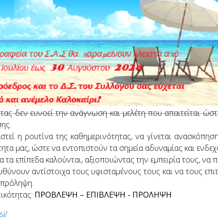
ε στην τύχη.
ιά μας είναι η εκπαίδευση, ο επαγγελματισμός, η υπευθυνότητ
γασίες, στοιχεία απαραίτητα για ποιοτικά και ασφαλή αποτελέ
βαίνουν μόνο στην «πρώτη γραμμή», καθότι έχουν καταγραφ
αι οφείλονται σε πλημμελή επίβλεψη και εσφαλμένη νοοτρο
πων που πλαισιώνουν μια νοοτροπία, αποτελούν ένα σύμπλ
υν. Όταν όμως διακυβεύονται ανθρώπινες ζωές, τότε η αλλαγ
καταδείξει ότι η σημαντική πλειονότητα των ατυχημάτων δεν 
θεσμικά κείμενα και την υφιστάμενη βιβλιογραφία.
ας δεν ευνοεί την ανάγνωση και μελέτη που απαιτείται ώστ
ης.
αστεί η ρουτίνα της καθημερινότητας, να γίνεται ανασκόπησ
τητα μας, ώστε να εντοπιστούν τα σημεία αδυναμίας και ενδ
λα τα επίπεδα καλούνται, αξιοποιώντας την εμπειρία τους, να
θύνουν αντίστοιχα τους υφισταμένους τους και να τους επιτ
 πρόληψη.
ικότητας:
ΠΡΟΒΛΕΨΗ – ΕΠΙΒΛΕΨΗ - ΠΡΟΛΗΨΗ
si/