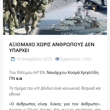
ΑΞΙΌΜΑΧΟ ΧΩΡΊΣ ΑΝΘΡΏΠΟΥΣ ΔΕΝ
ΥΠΆΡΧΕΙ
16 Δεκεμβρίου 2025
Εμφανίσεις: 1265
Του
Επίτιμου Α/ΓΕΝ,
Ναυάρχου Κοσμά Χρηστίδη
ΠΝ
ε.α
Το τίμημα του ν/σ Δένδια είναι κοινωνικό, θεσμικό και
εθνικό
«
Ο άνθρωπος είναι λύκος για τον άνθρωπο
»,
έγραφε ο Τόμας Χομπς. Και αιώνες αργότερα, στη