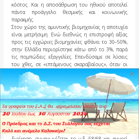
κόστος. Και η αποσάθρωση του ηθικού αποτελεί
πάντα προάγγελο θεσμικής και κοινωνικής
παρακμής.
Στον χώρο της αμυντικής βιομηχανίας η αποτυχία
είναι μετρήσιμη. Ενώ διεθνώς η επιστροφή αξίας
προς τις εγχώριες βιομηχανίες φθάνει το 30–50%,
στην Ελλάδα περιορίστηκε κάτω από το 3%, παρά
τις πομπώδεις εξαγγελίες. Επενδύσαμε σε λύσεις
του χθες, σε «ιπτάμενους σκαραβαίους», όταν οι
σύγχρονες απειλές απαιτούσαν τεχνολογία,
×
καινοτομία και στρατηγική αυτονομία.
Το αποτέλεσμα είναι χαμένες θέσεις εργασίας
υψηλής εξειδίκευσης και διαρκής εξάρτηση από το
εξωτερικό. Τη σωστή συνταγή τη γνωρίζουμε·
εφαρμόζεται στο ΠΝ στο Κ/Β ESSM, αλλά στερείται
του δημοφιλούς “administration fee”.
Το νέο πολυνομοσχέδιο δεν αποτελεί τομή.
Διατηρεί τις παθογένειες, ενισχύει την κάθετη
διοίκηση, συναγωνίζεται το ν.δ. 58/68 και αγνοεί