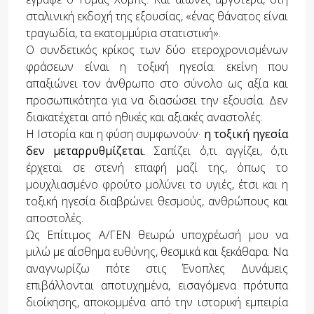
σταλινική εκδοχή της εξουσίας, «ένας θάνατος είναι
τραγωδία, τα εκατομμύρια στατιστική».
Ο συνδετικός κρίκος των δύο ετεροχρονισμένων
φράσεων είναι η τοξική ηγεσία: εκείνη που
απαξιώνει τον άνθρωπο στο σύνολο ως αξία και
προσωπικότητα για να διασώσει την εξουσία. Δεν
διακατέχεται από ηθικές και αξιακές αναστολές.
Η Ιστορία και η φύση συμφωνούν·
η τοξική ηγεσία
δεν μεταρρυθμίζεται
. Σαπίζει ό,τι αγγίζει, ό,τι
έρχεται σε στενή επαφή μαζί της, όπως το
μουχλιασμένο φρούτο μολύνει το υγιές, έτσι και η
τοξική ηγεσία διαβρώνει θεσμούς, ανθρώπους και
αποστολές.
Ως Επίτιμος Α/ΓΕΝ θεωρώ υποχρέωσή μου να
μιλώ με αίσθημα ευθύνης, θεσμικά και ξεκάθαρα. Να
αναγνωρίζω πότε στις Ένοπλες Δυνάμεις
επιβάλλονται αποτυχημένα, εισαγόμενα πρότυπα
διοίκησης, αποκομμένα από την ιστορική εμπειρία