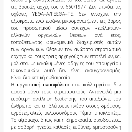
τις βασικές αρχές του ν. 660/1977. Δεν επιλύει τις
σχέσεις ΥΕΘΑ–Α/ΓΕΕΘΑ–ΓΕ, δεν ενισχύει την
αξιοκρατία ενώ εισάγει μικρομάνατζμεντ εις βάρος
του προσωπικού μέσω συνεχών «ευέλικτων»
αλλαγών οργανικών θέσεων ανά έτος,
τοποθετώντας φαινομενικά διαχειριστές αυτών
των οργανικών θέσεων τον ανώτατο στρατιωτικό
αρχηγό και τους τρεις αρχηγούς των επιτελείων, και
μάλιστα, με κεκαλυμμένες οδηγίες του Υπουργείου
Οικονομικών. Αυτό δεν είναι εκσυγχρονισμός.
Είναι διοικητική αυθαιρεσία.
Η
εργασιακή ανασφάλεια
που καλλιεργείται δεν
αφορά μόνο τους στρατιωτικούς. Αντανακλά μια
ευρύτερη αντίληψη διοίκησης που απαξιώνει τον
άνθρωπο και τη βλέπουμε πλέον στους δρόμους:
αγρότες, αλιείς, μελισσοκόμους, Τέμπη, υποκλοπές…
Το αξιόμαχο, όπως και η δημοκρατία, οικοδομείται
με σοβαρή ηγεσία, καθαρές ευθύνες, εμπιστοσύνη