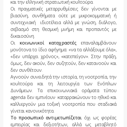
και την ελληνική στρατιωτική κουλτούρα.
Οι πραγματικές μεταρρυθμίσεις δεν γίνονται με
βιασύνη, συνθήματα ούτε με μικροκομματική ή
συντεχνιακή ιδιοτέλεια αλλά με γνώση, διάλογο,
σεβασμό στη θεσμική μνήμη και προπαντός με
δικαιοσύνη.
Οι
κοινωνικοί καταχραστές
επαναλαμβάνουν
μονότονα το ίδιο αφήγημα: «να τα αλλάξουμε όλα»,
«δεν υπάρχει χρόνος», «κατεπείγον». Στην πράξη,
όμως, δεν ακούν, δεν συζητούν, δεν κατανοούν και
δεν συνθέτουν.
Αγνοούν συνειδητά την ιστορία, τη νοοτροπία, την
κουλτούρα και τη λειτουργία των Ενόπλων
Δυνάμεων. Τα επικοινωνιακά οράματα τύπου
agenda δεν εμπνέουν· καταρρακώνουν το ηθικό και
καλλιεργούν μια τοξική νοοτροπία που σταδιακά
γίνεται κανονικότητα.
Το προσωπικό αντιμετωπίζεται
όχι ως φορέας
εμπειρίας και δεξιοτήτων, αλλά ως μεταβλητό