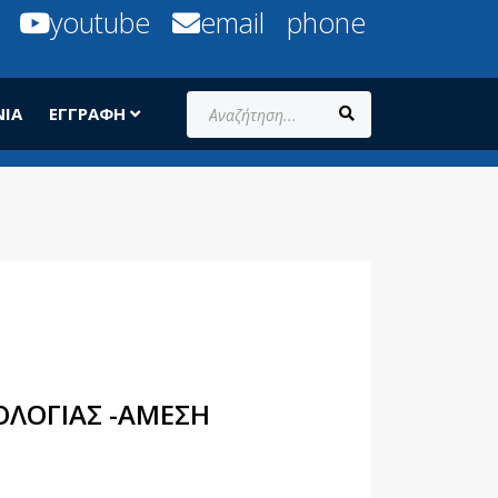
youtube
email
phone
Αναζήτηση...
ΝΊΑ
ΕΓΓΡΑΦΉ
ΟΛΟΓΊΑΣ -ΆΜΕΣΗ