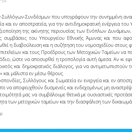
754
ν-Συλλόγων-Συνδέσμων που υπογράφουν την συνημμένη ανακο
α και εν αποστρατεία, για την αντιδημοκρατική ενέργεια του 
ξιοποίηση της ακίνητης περιουσίας των Ενόπλων Δυνάμεων, π
ις συμβάσεις του Υπουργείου Εθνικής Άμυνας και που αφ
ωθεί η διαβούλευση και η συζήτηση του νομοσχεδίου στους φ
Επιτελείων και τους Προέδρους των Μετοχικών Ταμείων να 
διο, ώστε να αποσυρθεί η τροπολογία αυτή άμεσα. Αν κι εφ
οικτός και δημοκρατικός διάλογος, για να αντιμετωπιστούν
» και μάλιστα εν μέσω θέρους.
σπονδίες, Συλλόγους και Σωματεία εν ενεργεία και εν αποσ
τε να αποφευχθούν δυσμενείς και ενδεχομένως μη αναστρέψιμ
οιμότητά μας να συμβάλουμε θετικά με ουσιαστικές προτάσε
τητα των μετοχικών ταμείων και την διασφάλιση των δικαιωμ
ου