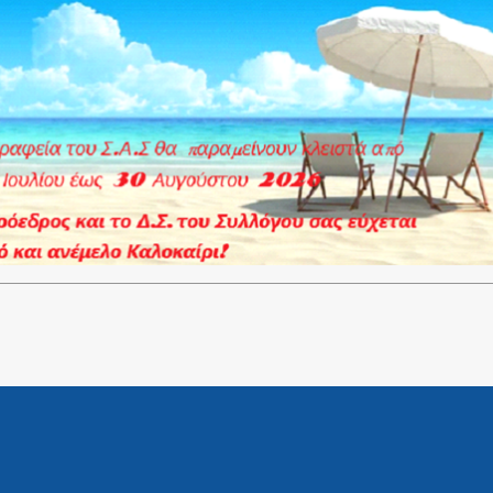
lugin.Instead you can
click here to download the PDF file.
ΥΕΘΑ
,
ΣΑΣΜΥΝ
,
ΥΠΕΘΑ
,
ΕΑΑΝ
,
Δενδιας
,
ΣΑΣΙ
,
Σ.Α.Σ
,
Σχεδιο Ν
 Πράξη
,
Αιφνιδια καταθεση Τροπολογιας για περιουσια των