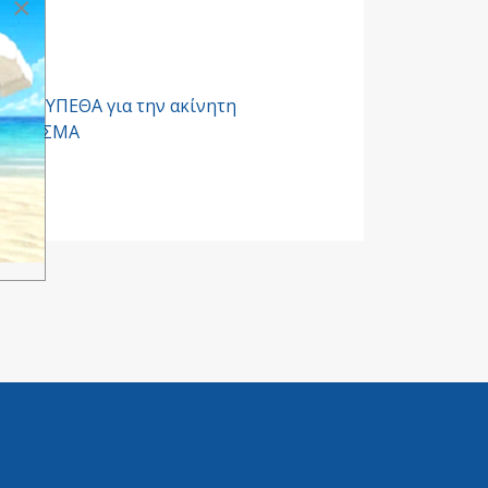
×
ομου ΥΠΕΘΑ για την ακίνητη
 ΕΔ
,
ΕΣΜΑ