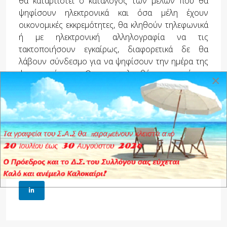
θα καταρτιστεί ο κατάλογος των μελών που θα
ψηφίσουν ηλεκτρονικά και όσα μέλη έχουν
οικονομικές εκκρεμότητες, θα κληθούν τηλεφωνικά
ή με ηλεκτρονική αλληλογραφία να τις
τακτοποιήσουν εγκαίρως, διαφορετικά δε θα
λάβουν σύνδεσμο για να ψηφίσουν την ημέρα της
ψηφοφορίας. Θα ακολουθήσει νεότερη
×
ανακοίνωση με λεπτομερείς οδηγίες για την
διαδικασία ηλεκτρονικής ψηφοφορίας στο
διάστημα μέχρι τις εκλογές.
Το Δ.Σ. του Συλλόγου Αποφοίτων ΣΤΥΑ
Tags:
Εκλογές ΣΑΣ
FACEBOOK
TWITTER