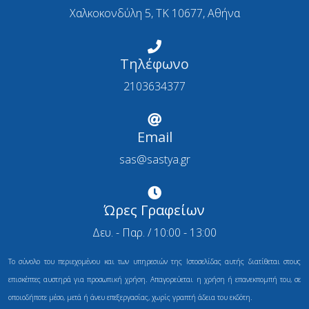
Χαλκοκονδύλη 5, ΤΚ 10677, Αθήνα
Τηλέφωνο
2103634377
Email
sas@sastya.gr
Ώρες Γραφείων
Δευ. - Παρ. / 10:00 - 13:00
Το σύνολο του περιεχομένου και των υπηρεσιών της Ιστοσελίδας αυτής διατίθεται στους
επισκέπτες αυστηρά για προσωπική χρήση. Απαγορεύεται η χρήση ή επανεκπομπή του, σε
οποιοδήποτε μέσο, μετά ή άνευ επεξεργασίας, χωρίς γραπτή άδεια του εκδότη.